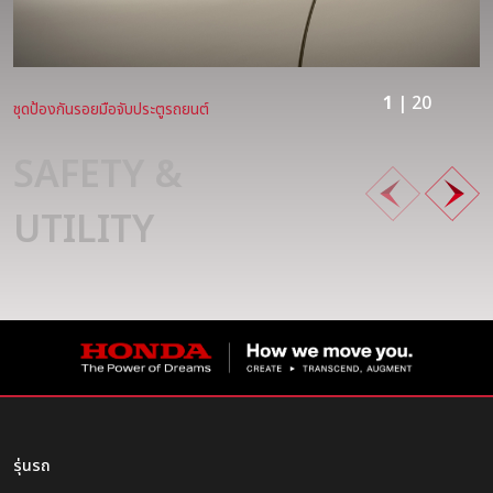
1
| 20
ชุดป้องกันรอยมือจับประตูรถยนต์
SAFETY &
UTILITY
รุ่นรถ