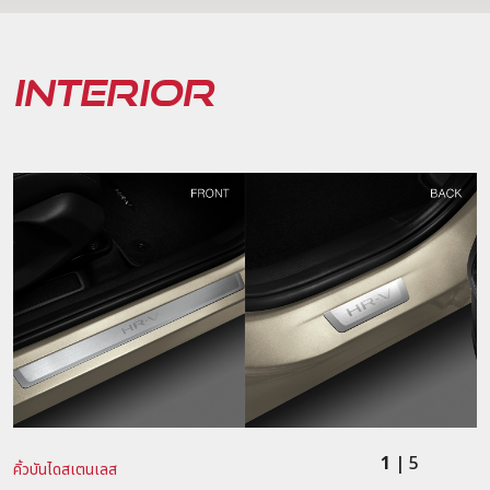
INTERIOR
1
| 5
คิ้วบันไดสเตนเลส