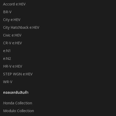
Accord e:HEV
BR-V
City e:HEV
City Hatchback e:HEV
Civic e:HEV
CR-V e:HEV
e:N1
e:N2
HR-V e:HEV
STEP WGN e:HEV
WR-V
คอลเลกชันสินค้า
Honda Collection
Modulo Collection